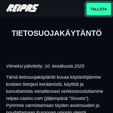
TALLETA
TIETOSUOJAKÄYTÄNTÖ
Viimeksi päivitetty: 10. kesäkuuta 2025
Tämä tietosuojakäytäntö kuvaa käytäntöjämme
koskien tietojesi keräämistä, käyttöä ja
luovuttamista vieraillessasi verkkosivustollamme
reipas-casino.com (jäljempänä "Sivusto").
Pyrimme varmistamaan täyden avoimuuden ja
noudattamaan Euroopan unionin yleistä